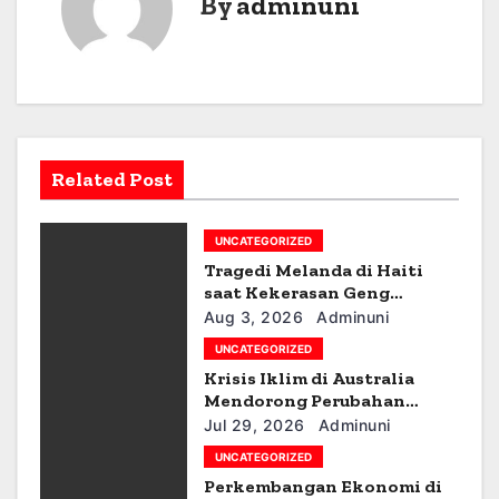
By
adminuni
n
a
v
i
Related Post
g
a
UNCATEGORIZED
Tragedi Melanda di Haiti
t
saat Kekerasan Geng
Meningkat
i
Aug 3, 2026
Adminuni
UNCATEGORIZED
o
Krisis Iklim di Australia
Mendorong Perubahan
n
Kebijakan
Jul 29, 2026
Adminuni
UNCATEGORIZED
Perkembangan Ekonomi di