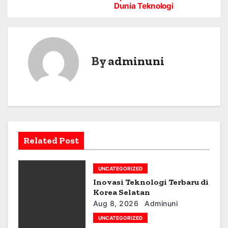
Dunia Teknologi
o
s
t
By
adminuni
n
a
v
i
Related Post
g
UNCATEGORIZED
a
Inovasi Teknologi Terbaru di
t
Korea Selatan
Aug 8, 2026
Adminuni
i
UNCATEGORIZED