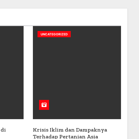
UNCATEGORIZED
di
Krisis Iklim dan Dampaknya
Terhadap Pertanian Asia