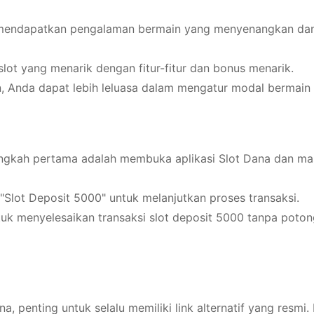
 mendapatkan pengalaman bermain yang menyenangkan da
t yang menarik dengan fitur-fitur dan bonus menarik.
, Anda dapat lebih leluasa dalam mengatur modal bermain
langkah pertama adalah membuka aplikasi Slot Dana dan ma
i "Slot Deposit 5000" untuk melanjutkan proses transaksi.
untuk menyelesaikan transaksi slot deposit 5000 tanpa poto
, penting untuk selalu memiliki link alternatif yang resmi