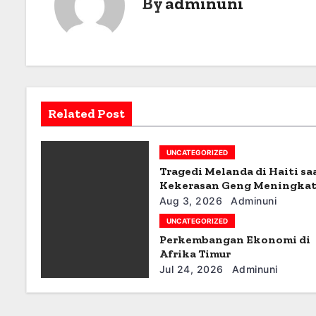
By
adminuni
t
n
a
v
Related Post
i
g
UNCATEGORIZED
Tragedi Melanda di Haiti sa
a
Kekerasan Geng Meningka
t
Aug 3, 2026
Adminuni
UNCATEGORIZED
i
Perkembangan Ekonomi di
Afrika Timur
o
Jul 24, 2026
Adminuni
n