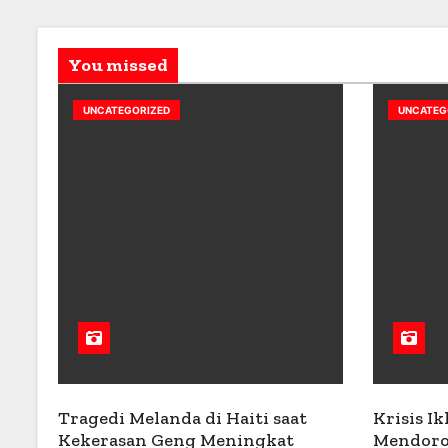
You missed
UNCATEGORIZED
UNCATEG
Tragedi Melanda di Haiti saat
Krisis Ik
Kekerasan Geng Meningkat
Mendoro