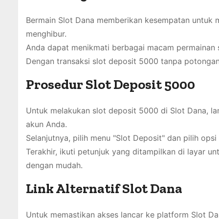
Bermain Slot Dana memberikan kesempatan untuk
menghibur.
Anda dapat menikmati berbagai macam permainan slo
Dengan transaksi slot deposit 5000 tanpa potongan
Prosedur Slot Deposit 5000
Untuk melakukan slot deposit 5000 di Slot Dana, 
akun Anda.
Selanjutnya, pilih menu "Slot Deposit" dan pilih ops
Terakhir, ikuti petunjuk yang ditampilkan di layar 
dengan mudah.
Link Alternatif Slot Dana
Untuk memastikan akses lancar ke platform Slot Dana