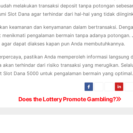
udah melakukan transaksi deposit tanpa potongan sebesa
 Slot Dana agar terhindar dari hal-hal yang tidak diingin
rikan keamanan dan kenyamanan dalam bertransaksi. Deng
pat menikmati pengalaman bermain tanpa adanya potongan.
aik agar dapat diakses kapan pun Anda membutuhkannya.
erpercaya, pastikan Anda memperoleh informasi langsung d
akan terhindar dari risiko transaksi yang merugikan. Selal
it Slot Dana 5000 untuk pengalaman bermain yang optimal.
Does the Lottery Promote Gambling?