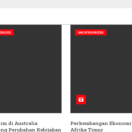
ORIZED
UNCATEGORIZED
lim di Australia
Perkembangan Ekonomi 
ng Perubahan Kebijakan
Afrika Timur