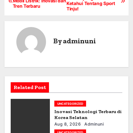
Mobil Listrik: Inovasi dan
Ketahui Tentang Sport
o
Tren Terbaru
Tinju!
s
t
By
adminuni
n
a
v
i
Related Post
g
a
UNCATEGORIZED
Inovasi Teknologi Terbaru di
t
Korea Selatan
i
Aug 8, 2026
Adminuni
UNCATEGORIZED