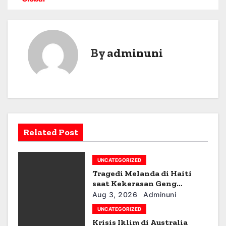
s
t
By
adminuni
n
a
v
i
Related Post
g
a
UNCATEGORIZED
Tragedi Melanda di Haiti
t
saat Kekerasan Geng
Meningkat
i
Aug 3, 2026
Adminuni
UNCATEGORIZED
o
Krisis Iklim di Australia