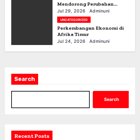
Mendorong Perubahan
n
Kebijakan
Jul 29, 2026
Adminuni
UNCATEGORIZED
Perkembangan Ekonomi di
Afrika Timur
Jul 24, 2026
Adminuni
Search
Search
Recent Posts