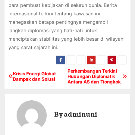
para pembuat kebijakan di seluruh dunia. Berita
internasional terkini tentang kawasan ini
menegaskan betapa pentingnya mengambil
langkah diplomasi yang hati-hati untuk
menciptakan stabilitas yang lebih besar di wilayah
yang sarat sejarah ini.
Perkembangan Terkini
P
Krisis Energi Global:
Hubungan Diplomatik
Dampak dan Solusi
Antara AS dan Tiongkok
o
s
t
By
adminuni
n
a