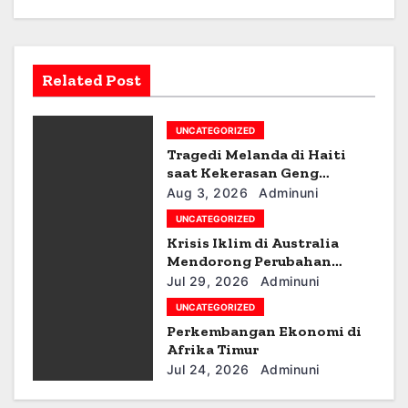
v
i
Related Post
g
UNCATEGORIZED
a
Tragedi Melanda di Haiti
t
saat Kekerasan Geng
Meningkat
Aug 3, 2026
Adminuni
i
UNCATEGORIZED
Krisis Iklim di Australia
o
Mendorong Perubahan
Kebijakan
n
Jul 29, 2026
Adminuni
UNCATEGORIZED
Perkembangan Ekonomi di
Afrika Timur
Jul 24, 2026
Adminuni